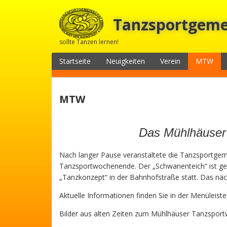
Tanzsportgemei
sollte Tanzen lernen!
Startseite
Neuigkeiten
Verein
MTW
MTW
Das Mühlhäuser
Nach langer Pause veranstaltete die Tanzsportgem
Tanzsportwochenende. Der „Schwanenteich“ ist ges
„Tanzkonzept“ in der Bahnhofstraße statt. Das näc
Aktuelle Informationen finden Sie in der Menüleiste
Bilder aus alten Zeiten zum Mühlhäuser Tanzspo