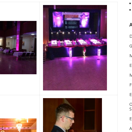
D
G
M
E
M
F
E
O
S
E
A