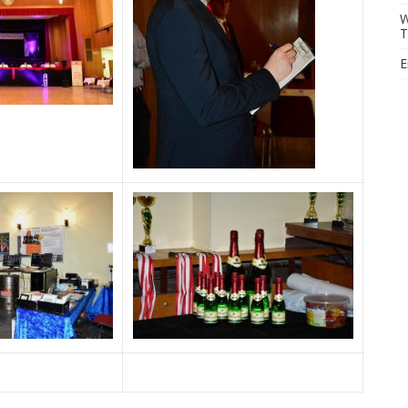
W
T
E